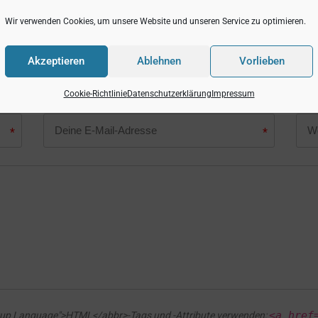
Wir verwenden Cookies, um unsere Website und unseren Service zu optimieren.
Akzeptieren
Ablehnen
Vorlieben
cht. Pflichtfelder sind mit * gekennzeichnet.
Cookie-Richtlinie
Datenschutzerklärung
Impressum
*
*
<a href
rkup Language">HTML</abbr>-Tags und -Attribute verwenden: